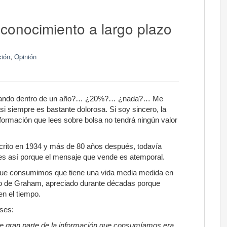
 conocimiento a largo plazo
,
ión
Opinión
portando dentro de un año?… ¿20%?… ¿nada?… Me
 siempre es bastante dolorosa. Si soy sincero, la
nformación que lees sobre bolsa no tendrá ningún valor
crito en 1934 y más de 80 años después, todavía
es así porque el mensaje que vende es atemporal.
 que consumimos que tiene una vida media medida en
bro de Graham, apreciado durante décadas porque
n el tiempo.
ses:
 gran parte de la información que consumíamos era