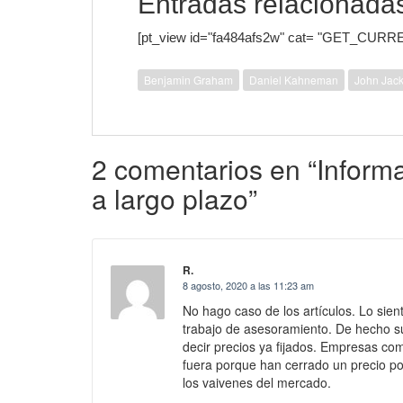
Entradas relacionada
[pt_view id="fa484afs2w" cat= "GET_CURR
Benjamin Graham
Daniel Kahneman
John Jack
2 comentarios en “Inform
a largo plazo”
R.
8 agosto, 2020 a las 11:23 am
No hago caso de los artículos. Lo sien
trabajo de asesoramiento. De hecho su
decir precios ya fijados. Empresas co
fuera porque han cerrado un precio po
los vaivenes del mercado.