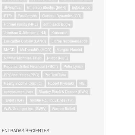
diversificar
Emerson Electric (EMR)
Estocástico
ETFs
FastGraphs
General Dynamics (GD)
Hormel Foods (HRL)
John Jack Bogle
Johnson & Johnson (JNJ)
Koncorde
Lancaster Colony (LANC)
Libros recomendados
MACD
McDonald's (MCD)
Morgan Housel
Nassim Nicholas Taleb
Nucor (NUE)
Peoples United Financial (PBCT)
Peter Lynch
PPG Industries (PPG)
ProRealTime
Realty Income Corp (O)
Robert Kiyosaki
RSI
sesgos cognitivos
Stanley Black & Decker (SWK)
Target (TGT)
Tootsie Roll Industries (TR)
W.W. Grainger Inc. (GWW)
Warren Buffett
ENTRADAS RECIENTES