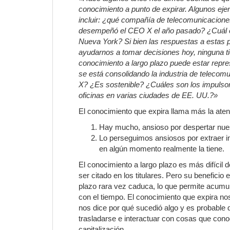
conocimiento a punto de expirar. Algunos ej
incluir: ¿qué compañía de telecomunicacion
desempeñó el CEO X el año pasado? ¿Cuál es 
Nueva York? Si bien las respuestas a estas p
ayudarnos a tomar decisiones hoy, ninguna tien
conocimiento a largo plazo puede estar repr
se está consolidando la industria de telecom
X? ¿Es sostenible? ¿Cuáles son los impulsor
oficinas en varias ciudades de EE. UU.?»
El conocimiento que expira llama más la aten
Hay mucho, ansioso por despertar nues
Lo perseguimos ansiosos por extraer i
en algún momento realmente la tiene.
El conocimiento a largo plazo es más difícil d
ser citado en los titulares. Pero su benefici
plazo rara vez caduca, lo que permite acumul
con el tiempo. El conocimiento que expira nos
nos dice por qué sucedió algo y es probable
trasladarse e interactuar con cosas que cono
capitalización.