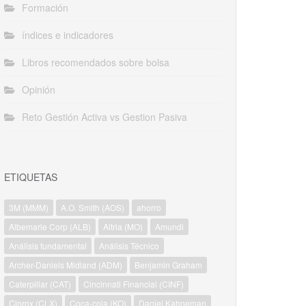
Formación
índices e indicadores
Libros recomendados sobre bolsa
Opinión
Reto Gestión Activa vs Gestion Pasiva
ETIQUETAS
3M (MMM)
A.O. Smith (AOS)
ahorro
Albemarle Corp (ALB)
Altria (MO)
Amundi
Análisis fundamental
Análisis Técnico
Archer-Daniels Midland (ADM)
Benjamin Graham
Caterpillar (CAT)
Cincinnati Financial (CINF)
Clorox (CLX)
Coca-cola (KO)
Daniel Kahneman