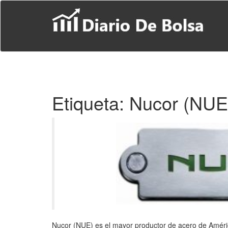
S
k
i
p
t
o
m
a
i
Etiqueta:
Nucor (NUE
n
c
o
n
t
e
n
t
Nucor (NUE) es el mayor productor de acero de América 