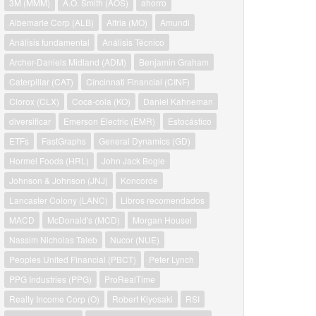
3M (MMM)
A.O. Smith (AOS)
ahorro
Albemarle Corp (ALB)
Altria (MO)
Amundi
Análisis fundamental
Análisis Técnico
Archer-Daniels Midland (ADM)
Benjamin Graham
Caterpillar (CAT)
Cincinnati Financial (CINF)
Clorox (CLX)
Coca-cola (KO)
Daniel Kahneman
diversificar
Emerson Electric (EMR)
Estocástico
ETFs
FastGraphs
General Dynamics (GD)
Hormel Foods (HRL)
John Jack Bogle
Johnson & Johnson (JNJ)
Koncorde
Lancaster Colony (LANC)
Libros recomendados
MACD
McDonald's (MCD)
Morgan Housel
Nassim Nicholas Taleb
Nucor (NUE)
Peoples United Financial (PBCT)
Peter Lynch
PPG Industries (PPG)
ProRealTime
Realty Income Corp (O)
Robert Kiyosaki
RSI