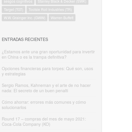
sesgos cognitivos
Stanley Black & Decker (SWK)
Target (TGT)
Tootsie Roll Industries (TR)
W.W. Grainger Inc. (GWW)
Warren Buffett
ENTRADAS RECIENTES
¿Estamos ante una gran oportunidad para invertir
en China o es la trampa definitiva?
Opciones financieras para torpes: Qué son, usos
y estrategias
Sergio Ramos, Kahneman y el arte de no hacer
nada: El secreto de un buen penalti
Cómo ahorrar: errores más comunes y cómo
solucionarlos
Round 17 – compras del mes de mayo 2021:
Coca-Cola Company (KO)