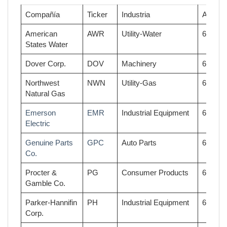
Compañía
Ticker
Industria
Años
American
AWR
Utility-Water
66
States Water
Dover Corp.
DOV
Machinery
65
Northwest
NWN
Utility-Gas
65
Natural Gas
Emerson
EMR
Industrial Equipment
64
Electric
Genuine Parts
GPC
Auto Parts
64
Co.
Procter &
PG
Consumer Products
64
Gamble Co.
Parker-Hannifin
PH
Industrial Equipment
64
Corp.