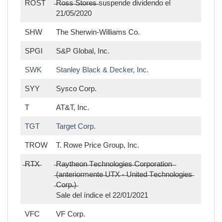
ROST
̶R̶o̶s̶s̶ ̶S̶t̶o̶r̶e̶s̶ suspende dividendo el
21/05/2020
SHW
The Sherwin-Williams Co.
SPGI
S&P Global, Inc.
SWK
Stanley Black & Decker, Inc.
SYY
Sysco Corp.
T
AT&T, Inc.
TGT
Target Corp.
TROW
T. Rowe Price Group, Inc.
̶R̶T̶X̶
̶R̶a̶y̶t̶h̶e̶o̶n̶ ̶T̶e̶c̶h̶n̶o̶l̶o̶g̶i̶e̶s̶ ̶C̶o̶r̶p̶o̶r̶a̶t̶i̶o̶n̶ ̶
̶(̶a̶n̶t̶e̶r̶i̶o̶r̶m̶e̶n̶t̶e̶ ̶U̶T̶X̶ ̶-̶ ̶U̶n̶i̶t̶e̶d̶ ̶T̶e̶c̶h̶n̶o̶l̶o̶g̶i̶e̶s̶
̶C̶o̶r̶p̶.̶)̶
Sale del índice el 22/01/2021
VFC
VF Corp.