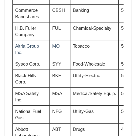
Commerce
CBSH
Banking
52
Bancshares
H.B. Fuller
FUL
Chemical-Specialty
51
Company
Altria Group
MO
Tobacco
51
Inc.
Sysco Corp.
SYY
Food-Wholesale
51
Black Hills
BKH
Utility-Electric
50
Corp.
MSA Safety
MSA
Medical/Safety Equip.
50
Inc.
National Fuel
NFG
Utility-Gas
50
Gas
Abbott
ABT
Drugs
49
Laboratories