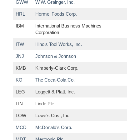
GWW
W.W. Grainger, Inc.
HRL
Hormel Foods Corp.
IBM
International Business Machines
Corporation
ITW
Illinois Tool Works, Inc.
JNJ
Johnson & Johnson
KMB
Kimberly-Clark Corp.
KO
The Coca-Cola Co.
LEG
Leggett & Platt, Inc.
LIN
Linde Plc
LOW
Lowe’s Cos., Inc.
MCD
McDonald’s Corp.
MDT
Medtronic Plc