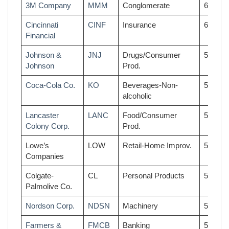
3M Company
MMM
Conglomerate
62
Cincinnati
CINF
Insurance
60
Financial
Johnson &
JNJ
Drugs/Consumer
58
Johnson
Prod.
Coca-Cola Co.
KO
Beverages-Non-
58
alcoholic
Lancaster
LANC
Food/Consumer
58
Colony Corp.
Prod.
Lowe’s
LOW
Retail-Home Improv.
58
Companies
Colgate-
CL
Personal Products
57
Palmolive Co.
Nordson Corp.
NDSN
Machinery
57
Farmers &
FMCB
Banking
56