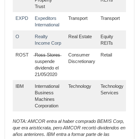
Trust
EXPD
Expeditors
Transport
Transport
International
O
Realty
Real Estate
Equity
Income Corp
REITs
ROST
̶R̶o̶s̶s̶ ̶S̶t̶o̶r̶e̶s̶
Consumer
Retail
suspende
Discretionary
dividendo el
21/05/2020
IBM
International
Technology
Technology
Business
Services
Machines
Corporation
NOTA: AMCOR entra al haber comprado BEMIS Corp,
que era aristócrata, pero AMCOR recortó dividendos en
años anteriores.
IBM entra a formar parte de las