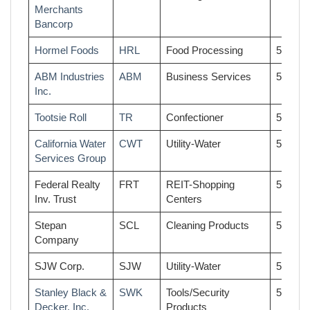
Merchants
Bancorp
Hormel Foods
HRL
Food Processing
55
ABM Industries
ABM
Business Services
54
Inc.
Tootsie Roll
TR
Confectioner
54
California Water
CWT
Utility-Water
53
Services Group
Federal Realty
FRT
REIT-Shopping
53
Inv. Trust
Centers
Stepan
SCL
Cleaning Products
53
Company
SJW Corp.
SJW
Utility-Water
53
Stanley Black &
SWK
Tools/Security
53
Decker, Inc.
Products