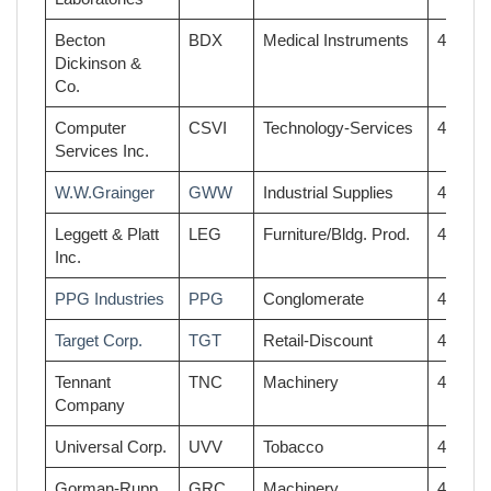
Becton
BDX
Medical Instruments
49
Dickinson &
Co.
Computer
CSVI
Technology-Services
49
Services Inc.
W.W.Grainger
GWW
Industrial Supplies
49
Leggett & Platt
LEG
Furniture/Bldg. Prod.
49
Inc.
PPG Industries
PPG
Conglomerate
49
Target Corp.
TGT
Retail-Discount
49
Tennant
TNC
Machinery
49
Company
Universal Corp.
UVV
Tobacco
49
Gorman-Rupp
GRC
Machinery
48