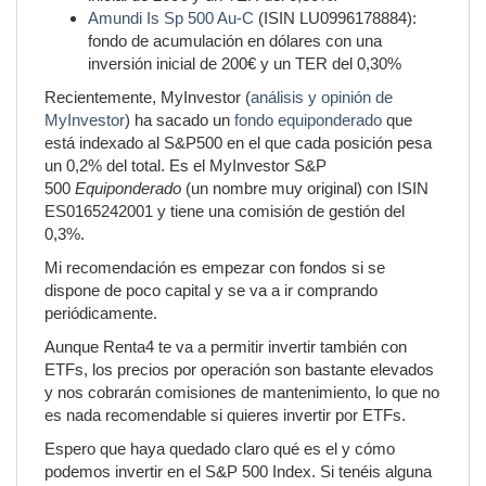
Amundi Is Sp 500 Au-C
(ISIN LU0996178884):
fondo de acumulación en dólares con una
inversión inicial de 200€ y un TER del 0,30%
Recientemente, MyInvestor (
análisis y opinión de
MyInvestor
) ha sacado un
fondo equiponderado
que
está indexado al S&P500 en el que cada posición pesa
un 0,2% del total. Es el MyInvestor S&P
500
Equiponderado
(un nombre muy original) con ISIN
ES0165242001 y tiene una comisión de gestión del
0,3%.
Mi recomendación es empezar con fondos si se
dispone de poco capital y se va a ir comprando
periódicamente.
Aunque Renta4 te va a permitir invertir también con
ETFs, los precios por operación son bastante elevados
y nos cobrarán comisiones de mantenimiento, lo que no
es nada recomendable si quieres invertir por ETFs.
Espero que haya quedado claro qué es el y cómo
podemos invertir en el S&P 500 Index. Si tenéis alguna