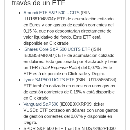
través de un ETF
Amundi ETF S&P 500 UCITS
(ISIN
LU1681048804): ETF de acumulación cotizado
en Euros y con gastos de gestión corrientes del
0,15 %, que nos descontarían directamente del
valor liquidativo del fondo. Este ETF está
disponible en Clicktrade.
iShares Core S&P 500 UCITS ETF
(ISIN
IE00B5BMR087): ETF de acumulación cotizado
en dólares. Esta gestionado por Blackrock y tiene
un TER (
Total Expense Ratio
) del 0,07% . Este
ETF está disponible en Clicktrade y Degiro.
Lyxor S&P500 UCITS ETF
(ISIN LU1135865084):
ETF también cotizado en euros con unos gastos
de gestión corrientes de 0,15% y está disponible
en Clicktrade.
Vanguard S&P500
(IE00B3XXRP09, ticker
VUSD): ETF cotizado en dólares con unos gastos
de gestión corrientes del 0,07% y disponible en
Degiro.
SPDR S&P 500 ETF Trust (ISIN US78462F1030