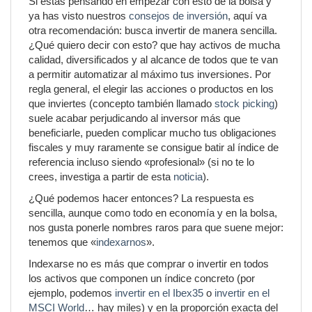
Si estás pensando en empezar con esto de la bolsa y
ya has visto nuestros
consejos de inversión
, aquí va
otra recomendación: busca invertir de manera sencilla.
¿Qué quiero decir con esto? que hay activos de mucha
calidad, diversificados y al alcance de todos que te van
a permitir automatizar al máximo tus inversiones. Por
regla general, el elegir las acciones o productos en los
que inviertes (concepto también llamado
stock picking
)
suele acabar perjudicando al inversor más que
beneficiarle, pueden complicar mucho tus obligaciones
fiscales y muy raramente se consigue batir al índice de
referencia incluso siendo «profesional» (si no te lo
crees, investiga a partir de esta
noticia
).
¿Qué podemos hacer entonces? La respuesta es
sencilla, aunque como todo en economía y en la bolsa,
nos gusta ponerle nombres raros para que suene mejor:
tenemos que «
indexarnos
».
Indexarse no es más que comprar o invertir en todos
los activos que componen un índice concreto (por
ejemplo, podemos
invertir en el Ibex35
o
invertir en el
MSCI World
… hay miles) y en la proporción exacta del