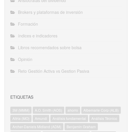
Aristócratas del dividendo
Brokers y plataformas de inversión
Formación
índices e indicadores
Libros recomendados sobre bolsa
Opinión
Reto Gestión Activa vs Gestion Pasiva
ETIQUETAS
3M (MMM)
A.O. Smith (AOS)
ahorro
Albemarle Corp (ALB)
Altria (MO)
Amundi
Análisis fundamental
Análisis Técnico
Archer-Daniels Midland (ADM)
Benjamin Graham