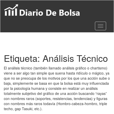
S
k
i
p
t
Toggle 
o
m
a
i
n
c
Etiqueta:
Análisis Técnico
o
n
El análisis técnico (también llamado análisis gráfico o chartismo)
t
viene a ser algo tan simple que suena hasta ridículo o mágico, ya
e
que no se preocupa de los motivos por los que una acción sube o
n
baja, simplemente se basa en que la bolsa está muy influenciada
t
por la psicología humana y consiste en realizar un análisis
totalmente subjetivo del gráfico de una acción buscando “rayas”
con nombres raros (soportes, resistencias, tendencias) y figuras
con nombres más raros todavía (Hombro-cabeza-hombro, triple
techo, gap Tasuki, etc.).