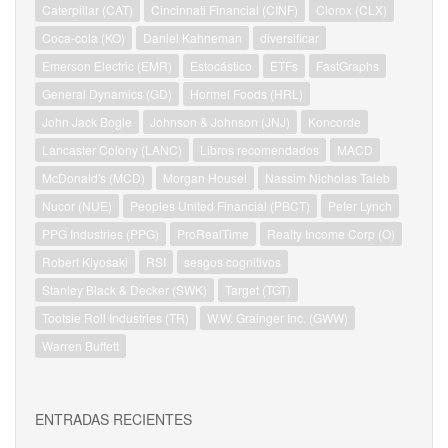
Caterpillar (CAT)
Cincinnati Financial (CINF)
Clorox (CLX)
Coca-cola (KO)
Daniel Kahneman
diversificar
Emerson Electric (EMR)
Estocástico
ETFs
FastGraphs
General Dynamics (GD)
Hormel Foods (HRL)
John Jack Bogle
Johnson & Johnson (JNJ)
Koncorde
Lancaster Colony (LANC)
Libros recomendados
MACD
McDonald's (MCD)
Morgan Housel
Nassim Nicholas Taleb
Nucor (NUE)
Peoples United Financial (PBCT)
Peter Lynch
PPG Industries (PPG)
ProRealTime
Realty Income Corp (O)
Robert Kiyosaki
RSI
sesgos cognitivos
Stanley Black & Decker (SWK)
Target (TGT)
Tootsie Roll Industries (TR)
W.W. Grainger Inc. (GWW)
Warren Buffett
ENTRADAS RECIENTES