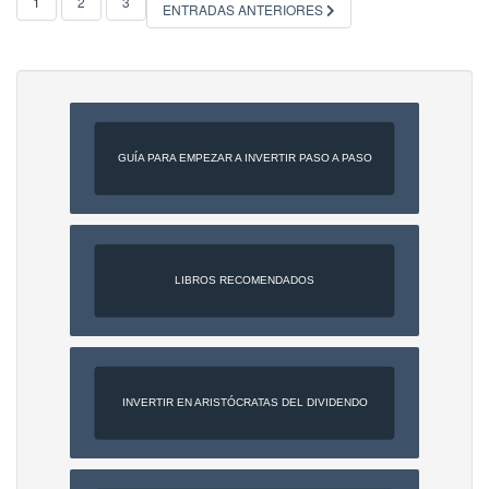
PAGINACIÓN
1
2
3
ENTRADAS ANTERIORES
DE
ENTRADAS
GUÍA PARA EMPEZAR A INVERTIR PASO A PASO
LIBROS RECOMENDADOS
INVERTIR EN ARISTÓCRATAS DEL DIVIDENDO