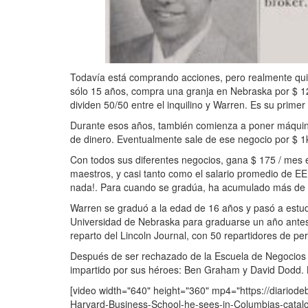
Todavía está comprando acciones, pero realmente quie
sólo 15 años, compra una granja en Nebraska por $ 
dividen 50/50 entre el inquilino y Warren. Es su primer 
Durante esos años, también comienza a poner máquina
de dinero. Eventualmente sale de ese negocio por $ 1k
Con todos sus diferentes negocios, gana $ 175 / mes 
maestros, y casi tanto como el salario promedio de E
nada!. Para cuando se gradúa, ha acumulado más de $
Warren se graduó a la edad de 16 años y pasó a estud
Universidad de Nebraska para graduarse un año antes
reparto del Lincoln Journal, con 50 repartidores de per
Después de ser rechazado de la Escuela de Negocios 
impartido por sus héroes: Ben Graham y David Dodd. L
[video width="640" height="360" mp4="https://diariode
Harvard-Business-School-he-sees-in-Columbias-catalo