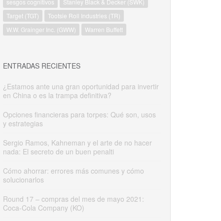
sesgos cognitivos
Stanley Black & Decker (SWK)
Target (TGT)
Tootsie Roll Industries (TR)
W.W. Grainger Inc. (GWW)
Warren Buffett
ENTRADAS RECIENTES
¿Estamos ante una gran oportunidad para invertir
en China o es la trampa definitiva?
Opciones financieras para torpes: Qué son, usos
y estrategias
Sergio Ramos, Kahneman y el arte de no hacer
nada: El secreto de un buen penalti
Cómo ahorrar: errores más comunes y cómo
solucionarlos
Round 17 – compras del mes de mayo 2021:
Coca-Cola Company (KO)