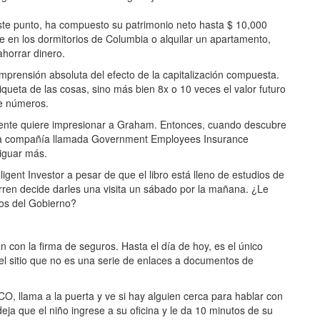
ste punto, ha compuesto su patrimonio neto hasta $ 10,000
e en los dormitorios de Columbia o alquilar un apartamento,
ahorrar dinero.
prensión absoluta del efecto de la capitalización compuesta.
iqueta de las cosas, sino más bien 8x o 10 veces el valor futuro
de números.
mente quiere impresionar a Graham. Entonces, cuando descubre
ña compañía llamada Government Employees Insurance
iguar más.
gent Investor a pesar de que el libro está lleno de estudios de
rren decide darles una visita un sábado por la mañana. ¿Le
os del Gobierno?
 con la firma de seguros. Hasta el día de hoy, es el único
del sitio que no es una serie de enlaces a documentos de
O, llama a la puerta y ve si hay alguien cerca para hablar con
deja que el niño ingrese a su oficina y le da 10 minutos de su