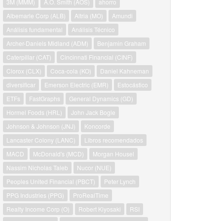
3M (MMM)
A.O. Smith (AOS)
ahorro
Albemarle Corp (ALB)
Altria (MO)
Amundi
Análisis fundamental
Análisis Técnico
Archer-Daniels Midland (ADM)
Benjamin Graham
Caterpillar (CAT)
Cincinnati Financial (CINF)
Clorox (CLX)
Coca-cola (KO)
Daniel Kahneman
diversificar
Emerson Electric (EMR)
Estocástico
ETFs
FastGraphs
General Dynamics (GD)
Hormel Foods (HRL)
John Jack Bogle
Johnson & Johnson (JNJ)
Koncorde
Lancaster Colony (LANC)
Libros recomendados
MACD
McDonald's (MCD)
Morgan Housel
Nassim Nicholas Taleb
Nucor (NUE)
Peoples United Financial (PBCT)
Peter Lynch
PPG Industries (PPG)
ProRealTime
Realty Income Corp (O)
Robert Kiyosaki
RSI