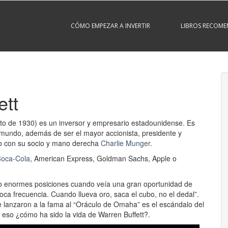
CÓMO EMPEZAR A INVERTIR
LIBROS RECOM
ett
o de 1930) es un inversor y empresario estadounidense. Es
mundo,​ además de ser el mayor accionista, presidente y
to con su socio y mano derecha
Charlie Munger
.
oca-Cola
, American Express, Goldman Sachs, Apple o
do enormes posiciones cuando veía una gran oportunidad de
oca frecuencia. Cuando llueva oro, saca el cubo, no el dedal”.
ue lanzaron a la fama al “Oráculo de Omaha” es el escándalo del
 eso ¿cómo ha sido la vida de Warren Buffett?.