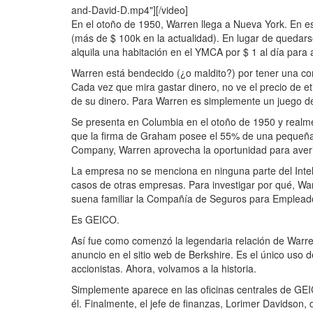
and-David-D.mp4"][/video]
En el otoño de 1950, Warren llega a Nueva York. En e
(más de $ 100k en la actualidad). En lugar de quedars
alquila una habitación en el YMCA por $ 1 al día para 
Warren está bendecido (¿o maldito?) por tener una com
Cada vez que mira gastar dinero, no ve el precio de et
de su dinero. Para Warren es simplemente un juego 
Se presenta en Columbia en el otoño de 1950 y real
que la firma de Graham posee el 55% de una peque
Company, Warren aprovecha la oportunidad para aver
La empresa no se menciona en ninguna parte del Intelli
casos de otras empresas. Para investigar por qué, Wa
suena familiar la Compañía de Seguros para Emplead
Es GEICO.
Así fue como comenzó la legendaria relación de Warren
anuncio en el sitio web de Berkshire. Es el único uso 
accionistas. Ahora, volvamos a la historia.
Simplemente aparece en las oficinas centrales de GEIC
él. Finalmente, el jefe de finanzas, Lorimer Davidson, 