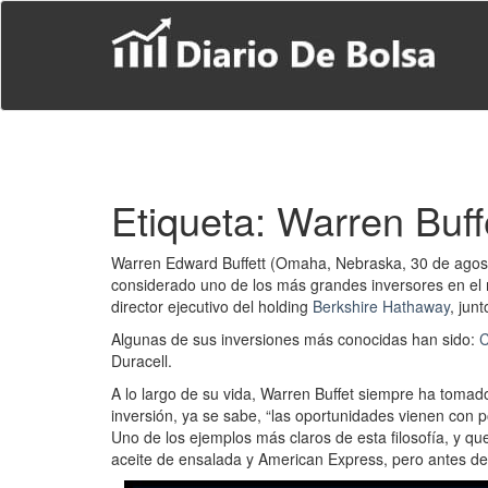
S
k
i
p
t
o
m
a
i
Etiqueta:
Warren Buff
n
c
o
Warren Edward Buffett (Omaha, Nebraska, 30 de agost
n
considerado uno de los más grandes inversores en el 
t
director ejecutivo del holding
Berkshire Hathaway
, jun
e
n
Algunas de sus inversiones más conocidas han sido:
C
t
Duracell.
A lo largo de su vida, Warren Buffet siempre ha toma
inversión, ya se sabe, “las oportunidades vienen con p
Uno de los ejemplos más claros de esta filosofía, y q
aceite de ensalada y American Express, pero antes de