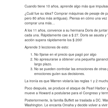
Cuando tiene 10 años, aprende algo más que impulsar
¿Cuál fue su idea? Comprar máquinas de pesaje de pag
pero 80 años más antiguas). Piensa en cómo una vez q
comprar una más…
A los 11 años, convence a su hermana Doris de juntar 
cada una. Rápidamente cae a $ 27. Doris se asusta y 
acción supera rápidamente los $ 200!
Aprende 3 lecciones de esto:
No fijarse en el precio que pagó por algo
No apresurarse a obtener una pequeña gananci
largo plazo.
No se pueden controlar las emociones de otras p
emociones guíen sus decisiones.
La ironía es que Warren violaría las reglas 1 y 2 muc
Poco después, se produce el ataque de Pearl Harbor 
mueve a Howard a postularse para el Congreso y ter
Posteriormente, la familia Buffett se traslada a DC. W
Washington. Le encanta Omaha y decide volver a vivir