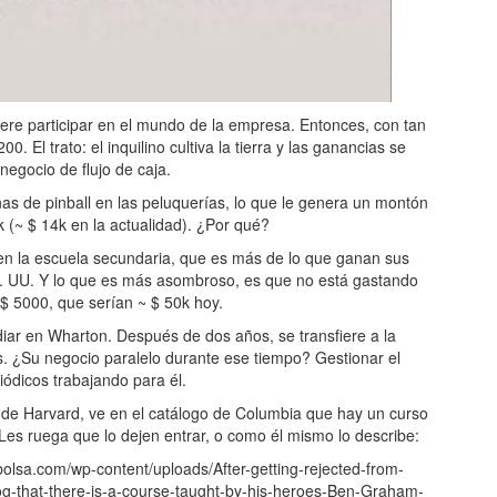
re participar en el mundo de la empresa. Entonces, con tan
1200.
El trato: el inquilino cultiva la tierra y las ganancias se
negocio de flujo de caja.
s de pinball en las peluquerías, lo que le genera un montón
 (~ $ 14k en la actualidad). ¿Por qué?
en la escuela secundaria, que es más de lo que ganan sus
E. UU. Y lo que es más asombroso, es que no está gastando
 5000, que serían ~ $ 50k hoy.
iar en Wharton. Después de dos años, se transfiere a la
. ¿Su negocio paralelo durante ese tiempo? Gestionar el
iódicos trabajando para él.
de Harvard, ve en el catálogo de Columbia que hay un curso
es ruega que lo dejen entrar, o como él mismo lo describe:
bolsa.com/wp-content/uploads/After-getting-rejected-from-
g-that-there-is-a-course-taught-by-his-heroes-Ben-Graham-