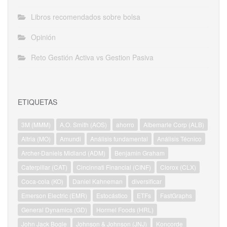
Libros recomendados sobre bolsa
Opinión
Reto Gestión Activa vs Gestion Pasiva
ETIQUETAS
3M (MMM)
A.O. Smith (AOS)
ahorro
Albemarle Corp (ALB)
Altria (MO)
Amundi
Análisis fundamental
Análisis Técnico
Archer-Daniels Midland (ADM)
Benjamin Graham
Caterpillar (CAT)
Cincinnati Financial (CINF)
Clorox (CLX)
Coca-cola (KO)
Daniel Kahneman
diversificar
Emerson Electric (EMR)
Estocástico
ETFs
FastGraphs
General Dynamics (GD)
Hormel Foods (HRL)
John Jack Bogle
Johnson & Johnson (JNJ)
Koncorde