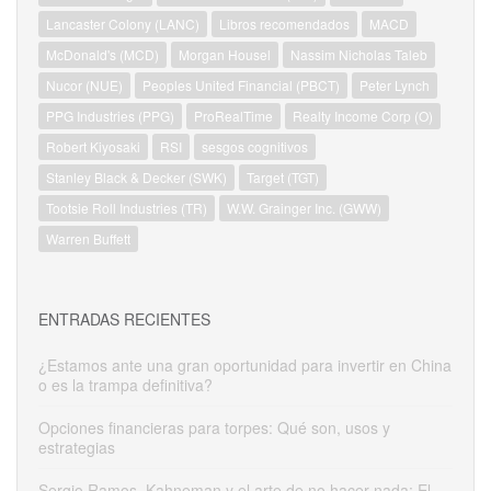
Lancaster Colony (LANC)
Libros recomendados
MACD
McDonald's (MCD)
Morgan Housel
Nassim Nicholas Taleb
Nucor (NUE)
Peoples United Financial (PBCT)
Peter Lynch
PPG Industries (PPG)
ProRealTime
Realty Income Corp (O)
Robert Kiyosaki
RSI
sesgos cognitivos
Stanley Black & Decker (SWK)
Target (TGT)
Tootsie Roll Industries (TR)
W.W. Grainger Inc. (GWW)
Warren Buffett
ENTRADAS RECIENTES
¿Estamos ante una gran oportunidad para invertir en China
o es la trampa definitiva?
Opciones financieras para torpes: Qué son, usos y
estrategias
Sergio Ramos, Kahneman y el arte de no hacer nada: El