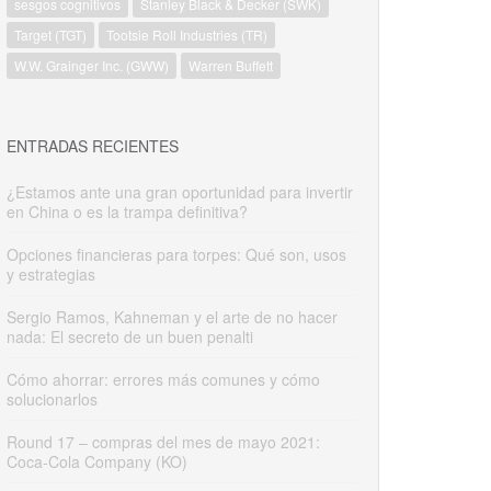
sesgos cognitivos
Stanley Black & Decker (SWK)
Target (TGT)
Tootsie Roll Industries (TR)
W.W. Grainger Inc. (GWW)
Warren Buffett
ENTRADAS RECIENTES
¿Estamos ante una gran oportunidad para invertir
en China o es la trampa definitiva?
Opciones financieras para torpes: Qué son, usos
y estrategias
Sergio Ramos, Kahneman y el arte de no hacer
nada: El secreto de un buen penalti
Cómo ahorrar: errores más comunes y cómo
solucionarlos
Round 17 – compras del mes de mayo 2021:
Coca-Cola Company (KO)