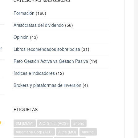
CATEGORÍAS MÁS USADAS
Formación
(160)
Aristócratas del dividendo
(56)
Opinión
(43)
er
Libros recomendados sobre bolsa
(31)
Reto Gestión Activa vs Gestion Pasiva
(19)
índices e indicadores
(12)
Brokers y plataformas de inversión
(4)
ETIQUETAS
3M (MMM)
A.O. Smith (AOS)
ahorro
Albemarle Corp (ALB)
Altria (MO)
Amundi