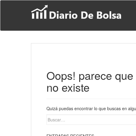
S
k
i
p
t
o
m
a
i
n
c
o
Oops! parece que 
n
t
no existe
e
n
t
Quizá puedas encontrar lo que buscas en algun
Buscar: