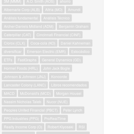
3M (MMM)
A.O. Smith (AOS)
ahorro
Albemarle Corp (ALB)
Altria (MO)
Amundi
Análisis fundamental
Análisis Técnico
Archer-Daniels Midland (ADM)
Benjamin Graham
Caterpillar (CAT)
Cincinnati Financial (CINF)
Clorox (CLX)
Coca-cola (KO)
Daniel Kahneman
diversificar
Emerson Electric (EMR)
Estocástico
ETFs
FastGraphs
General Dynamics (GD)
Hormel Foods (HRL)
John Jack Bogle
Johnson & Johnson (JNJ)
Koncorde
Lancaster Colony (LANC)
Libros recomendados
MACD
McDonald's (MCD)
Morgan Housel
Nassim Nicholas Taleb
Nucor (NUE)
Peoples United Financial (PBCT)
Peter Lynch
PPG Industries (PPG)
ProRealTime
Realty Income Corp (O)
Robert Kiyosaki
RSI