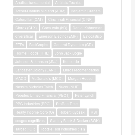
Análisis fundamental
Análisis Técnico
Archer-Daniels Midland (ADM)
Benjamin Graham
Caterpillar (CAT)
Cincinnati Financial (CINF)
Clorox (CLX)
Coca-cola (KO)
Daniel Kahneman
diversificar
Emerson Electric (EMR)
Estocástico
ETFs
FastGraphs
General Dynamics (GD)
Hormel Foods (HRL)
John Jack Bogle
Johnson & Johnson (JNJ)
Koncorde
Lancaster Colony (LANC)
Libros recomendados
MACD
McDonald's (MCD)
Morgan Housel
Nassim Nicholas Taleb
Nucor (NUE)
Peoples United Financial (PBCT)
Peter Lynch
PPG Industries (PPG)
ProRealTime
Realty Income Corp (O)
Robert Kiyosaki
RSI
sesgos cognitivos
Stanley Black & Decker (SWK)
Target (TGT)
Tootsie Roll Industries (TR)