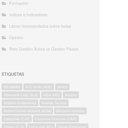
Formación
índices e indicadores
Libros recomendados sobre bolsa
Opinión
Reto Gestión Activa vs Gestion Pasiva
ETIQUETAS
3M (MMM)
A.O. Smith (AOS)
ahorro
Albemarle Corp (ALB)
Altria (MO)
Amundi
Análisis fundamental
Análisis Técnico
Archer-Daniels Midland (ADM)
Benjamin Graham
Caterpillar (CAT)
Cincinnati Financial (CINF)
Clorox (CLX)
Coca-cola (KO)
Daniel Kahneman