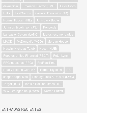
diversificar
Emerson Electric (EMR)
Estocástico
ETFs
FastGraphs
General Dynamics (GD)
Hormel Foods (HRL)
John Jack Bogle
Johnson & Johnson (JNJ)
Koncorde
Lancaster Colony (LANC)
Libros recomendados
MACD
McDonald's (MCD)
Morgan Housel
Nassim Nicholas Taleb
Nucor (NUE)
Peoples United Financial (PBCT)
Peter Lynch
PPG Industries (PPG)
ProRealTime
Realty Income Corp (O)
Robert Kiyosaki
RSI
sesgos cognitivos
Stanley Black & Decker (SWK)
Target (TGT)
Tootsie Roll Industries (TR)
W.W. Grainger Inc. (GWW)
Warren Buffett
ENTRADAS RECIENTES