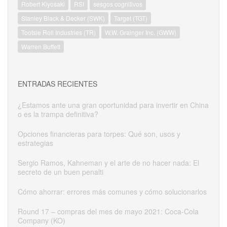
Robert Kiyosaki
RSI
sesgos cognitivos
Stanley Black & Decker (SWK)
Target (TGT)
Tootsie Roll Industries (TR)
W.W. Grainger Inc. (GWW)
Warren Buffett
ENTRADAS RECIENTES
¿Estamos ante una gran oportunidad para invertir en China
o es la trampa definitiva?
Opciones financieras para torpes: Qué son, usos y
estrategias
Sergio Ramos, Kahneman y el arte de no hacer nada: El
secreto de un buen penalti
Cómo ahorrar: errores más comunes y cómo solucionarlos
Round 17 – compras del mes de mayo 2021: Coca-Cola
Company (KO)