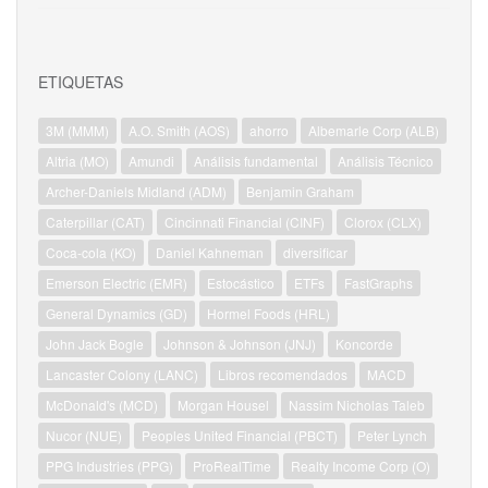
ETIQUETAS
3M (MMM)
A.O. Smith (AOS)
ahorro
Albemarle Corp (ALB)
Altria (MO)
Amundi
Análisis fundamental
Análisis Técnico
Archer-Daniels Midland (ADM)
Benjamin Graham
Caterpillar (CAT)
Cincinnati Financial (CINF)
Clorox (CLX)
Coca-cola (KO)
Daniel Kahneman
diversificar
Emerson Electric (EMR)
Estocástico
ETFs
FastGraphs
General Dynamics (GD)
Hormel Foods (HRL)
John Jack Bogle
Johnson & Johnson (JNJ)
Koncorde
Lancaster Colony (LANC)
Libros recomendados
MACD
McDonald's (MCD)
Morgan Housel
Nassim Nicholas Taleb
Nucor (NUE)
Peoples United Financial (PBCT)
Peter Lynch
PPG Industries (PPG)
ProRealTime
Realty Income Corp (O)