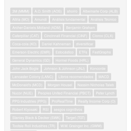
3M (MMM)
A.O. Smith (AOS)
ahorro
Albemarle Corp (ALB)
Altria (MO)
Amundi
Análisis fundamental
Análisis Técnico
Archer-Daniels Midland (ADM)
Benjamin Graham
Caterpillar (CAT)
Cincinnati Financial (CINF)
Clorox (CLX)
Coca-cola (KO)
Daniel Kahneman
diversificar
Emerson Electric (EMR)
Estocástico
ETFs
FastGraphs
General Dynamics (GD)
Hormel Foods (HRL)
John Jack Bogle
Johnson & Johnson (JNJ)
Koncorde
Lancaster Colony (LANC)
Libros recomendados
MACD
McDonald's (MCD)
Morgan Housel
Nassim Nicholas Taleb
Nucor (NUE)
Peoples United Financial (PBCT)
Peter Lynch
PPG Industries (PPG)
ProRealTime
Realty Income Corp (O)
Robert Kiyosaki
RSI
sesgos cognitivos
Stanley Black & Decker (SWK)
Target (TGT)
Tootsie Roll Industries (TR)
W.W. Grainger Inc. (GWW)