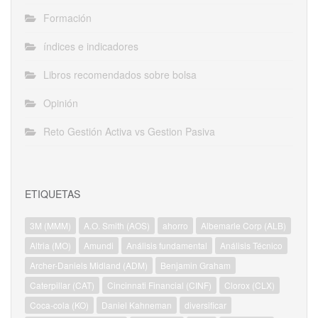
Formación
índices e indicadores
Libros recomendados sobre bolsa
Opinión
Reto Gestión Activa vs Gestion Pasiva
ETIQUETAS
3M (MMM)
A.O. Smith (AOS)
ahorro
Albemarle Corp (ALB)
Altria (MO)
Amundi
Análisis fundamental
Análisis Técnico
Archer-Daniels Midland (ADM)
Benjamin Graham
Caterpillar (CAT)
Cincinnati Financial (CINF)
Clorox (CLX)
Coca-cola (KO)
Daniel Kahneman
diversificar