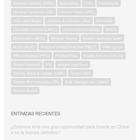
Emerson Electric (EMR)
Estocástico
ETFs
FastGraphs
General Dynamics (GD)
Hormel Foods (HRL)
John Jack Bogle
Johnson & Johnson (JNJ)
Koncorde
Lancaster Colony (LANC)
Libros recomendados
MACD
McDonald's (MCD)
Morgan Housel
Nassim Nicholas Taleb
Nucor (NUE)
Peoples United Financial (PBCT)
Peter Lynch
PPG Industries (PPG)
ProRealTime
Realty Income Corp (O)
Robert Kiyosaki
RSI
sesgos cognitivos
Stanley Black & Decker (SWK)
Target (TGT)
Tootsie Roll Industries (TR)
W.W. Grainger Inc. (GWW)
Warren Buffett
ENTRADAS RECIENTES
¿Estamos ante una gran oportunidad para invertir en China
o es la trampa definitiva?