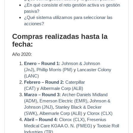
¿En qué consiste el reto gestión activa vs gestión
pasiva?
¿Qué sistema utilizamos para seleccionar las
acciones?
Compras realizadas hasta la
fecha:
Año 2020:
Enero – Round 1:
Johnson & Johnson
(JnJ)
,
Phillip Morris (PM)
y
Lancaster Colony
(LANC)
Febrero – Round 2:
Caterpillar
(CAT)
y
Albermale Corp (ALB)
Marzo – Round 3:
Archer-Daniels Midland
(ADM)
,
Emerson Electric (EMR)
, J
ohnson &
Johnson (JNJ)
,
Stanley Black & Decker
(SWK)
,
Albemarle Corp (ALB)
y
Clorox (CLX)
Abril – Round 4:
Clorox (CLX)
,
Fresenius
Medical Care KGAA O. N. (FMEG)
y
Tootsie Roll
Industries (TR)