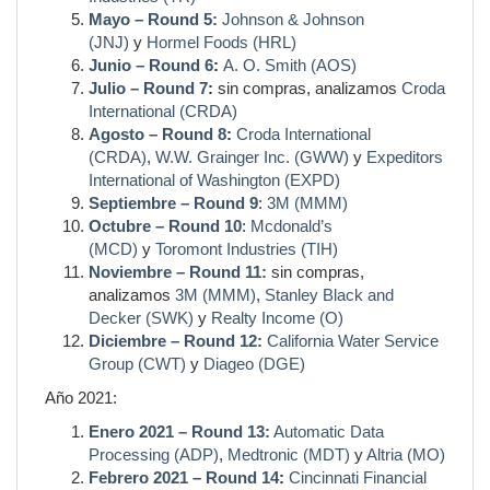
Mayo – Round 5:
Johnson & Johnson
(JNJ)
y
Hormel Foods (HRL)
Junio – Round 6
:
A. O. Smith (AOS)
Julio – Round 7
:
sin compras, analizamos
Croda
International (CRDA)
Agosto – Round 8
:
Croda International
(CRDA)
,
W.W. Grainger Inc. (GWW)
y
Expeditors
International of Washington (EXPD)
Septiembre – Round 9
:
3M (MMM)
Octubre – Round 10
:
Mcdonald’s
(MCD)
y
Toromont Industries (TIH)
Noviembre – Round 11:
sin compras,
analizamos
3M (MMM)
,
Stanley Black and
Decker (SWK)
y
Realty Income (O)
Diciembre – Round 12:
California Water Service
Group (CWT)
y
Diageo (DGE)
Año 2021:
Enero 2021 – Round 13:
Automatic Data
Processing (ADP)
,
Medtronic (MDT)
y
Altria (MO)
Febrero 2021 – Round 14
:
Cincinnati Financial