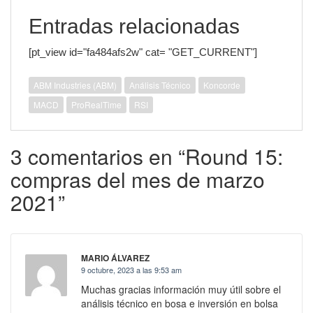
Entradas relacionadas
[pt_view id="fa484afs2w" cat= "GET_CURRENT"]
ABM Industries (ABM)
Análisis Técnico
Koncorde
MACD
ProRealTime
RSI
3 comentarios en “Round 15:
compras del mes de marzo
2021”
MARIO ÁLVAREZ
9 octubre, 2023 a las 9:53 am
Muchas gracias información muy útil sobre el
análisis técnico en bosa e inversión en bolsa